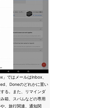
box」ではメールはInbox、
ozed、Doneのどれかに置い
理する。また、リマインダ
ごみ箱、スパムなどの専用
ルや、旅行関連、通知関