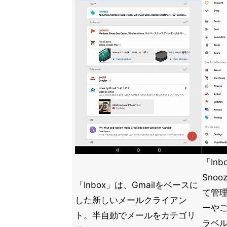
「In
Sno
「Inbox」は、Gmailをベースに
て管
した新しいメールクライアン
ーや
ト。半自動でメールをカテゴリ
ラベ