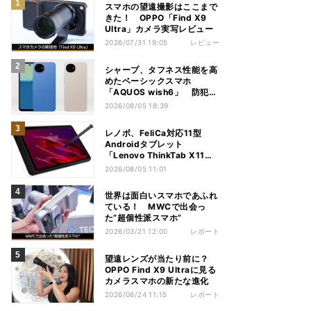
スマホの望遠撮影はここまで
きた！ OPPO「Find X9
Ultra」カメラ実写レビュー
2026/07/31 19:05
レビュー
シャープ、タフネス性能を高
めたベーシックスマホ
「AQUOS wish6」 防犯性
能も充実
2026/08/05 18:39
レノボ、FeliCa対応11型
Androidタブレット
「Lenovo ThinkTab X11
Gen 1」
2026/08/05 11:01
世界は面白いスマホであふれ
ている！ MWCで出会っ
た“超個性派スマホ”
2026/03/21 12:00
レポート
望遠レンズが当たり前に？
OPPO Find X9 Ultraに見る
カメラスマホの新たな進化
2026/06/24 11:15
レポート