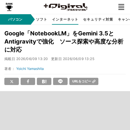
AI PC
パソコン
周辺機器
ソフト
インターネット
セキュリティ対策
キャン
Google「NotebookLM」をGemini 3.5と
Antigravityで強化 ソース探索や高度な分析
に対応
掲載日
2026/06/09 13:20
更新日
2026/06/09 13:25
著者：
Yoichi Yamashita
URLをコピー