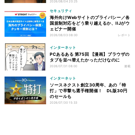
2026/08/04 20:25
セキュリティ
海外向けWebサイトのプライバシー／各
国規制対応をどう乗り越えるか、IIJがウ
ェビナー開催
2026/08/03 08:00
レポート
インターネット
PCあるある 第75回 【漫画】ブラウザの
タブを並べ替えたかっただけなのに
2026/07/31 08:00
連載
インターネット
ソースネクスト創立30周年、あの「特
打」で早撃ち選手権開催！ DL版30円
のセールも
2026/07/30 15:33