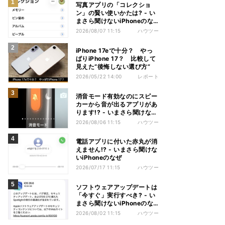
写真アプリの「コレクショ
ン」の賢い使いかたは? - い
まさら聞けないiPhoneのな
ぜ
2026/08/07 11:15
ハウツー
iPhone 17eで十分？ やっ
ぱりiPhone 17？ 比較して
見えた“後悔しない選び方”
2026/05/22 14:00
レポート
消音モード有効なのにスピー
カーから音が出るアプリがあ
ります!? - いまさら聞けない
iPhoneのなぜ
2026/08/06 11:15
ハウツー
電話アプリに付いた赤丸が消
えません!? - いまさら聞けな
いiPhoneのなぜ
2026/07/17 11:15
ハウツー
ソフトウェアアップデートは
「今すぐ」実行すべき? - い
まさら聞けないiPhoneのな
ぜ
2026/08/02 11:15
ハウツー