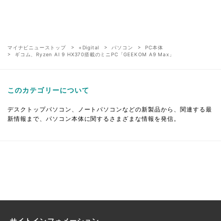
マイナビニューストップ
+Digital
パソコン
PC本体
ギコム、Ryzen AI 9 HX370搭載のミニPC「GEEKOM A9 Max」
このカテゴリーについて
デスクトップパソコン、ノートパソコンなどの新製品から、関連する最
新情報まで、パソコン本体に関するさまざまな情報を発信。
サイトインフォメーション