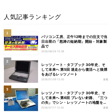
人気記事ランキング
パソコン工房、正午12時までの注文で当
日出荷の「怒涛の短納期」開始 - 対象製
品で
2026/08/05 15:39
レッツノート・タフブック 30年史、そ
して未来へ 第5回 迷走から復活へと狼煙
をあげるレッツノート
2026/07/09 12:00
連載
レッツノート・タフブック 30年史、そ
して未来へ 第6回 ブレない針路、「三つ
の矢」でシン・レッツノートの地盤を築
く
2026/07/17 12:00
連載