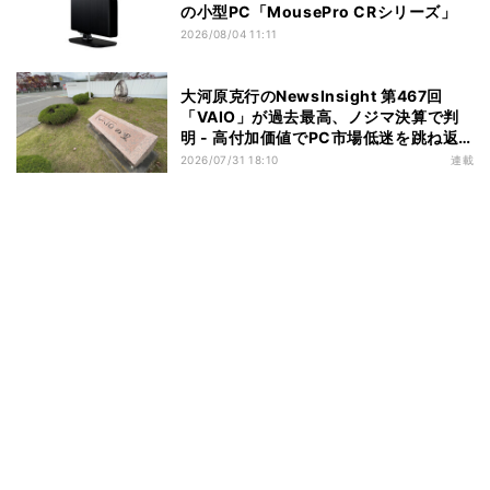
の小型PC「MousePro CRシリーズ」
2026/08/04 11:11
大河原克行のNewsInsight 第467回
「VAIO」が過去最高、ノジマ決算で判
明 - 高付加価値でPC市場低迷を跳ね返
す
2026/07/31 18:10
連載