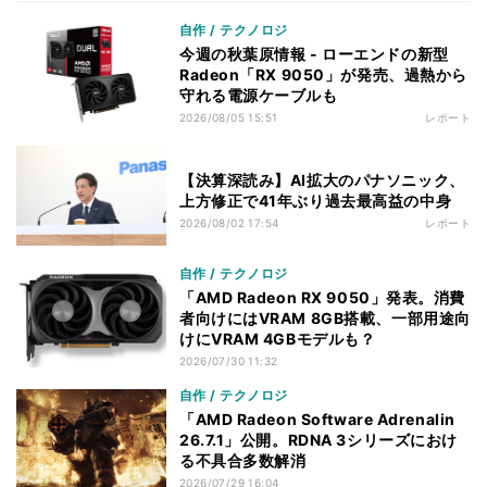
自作 / テクノロジ
今週の秋葉原情報 - ローエンドの新型
Radeon「RX 9050」が発売、過熱から
守れる電源ケーブルも
2026/08/05 15:51
レポート
【決算深読み】AI拡大のパナソニック、
上方修正で41年ぶり過去最高益の中身
2026/08/02 17:54
レポート
自作 / テクノロジ
「AMD Radeon RX 9050」発表。消費
者向けにはVRAM 8GB搭載、一部用途向
けにVRAM 4GBモデルも？
2026/07/30 11:32
自作 / テクノロジ
「AMD Radeon Software Adrenalin
26.7.1」公開。RDNA 3シリーズにおけ
る不具合多数解消
2026/07/29 16:04