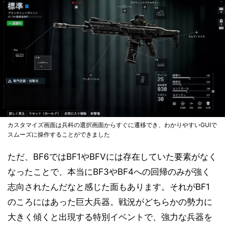
カスタマイズ画面は兵科の選択画面からすぐに遷移でき、わかりやすいGUIで
スムーズに操作することができました
ただ、BF6ではBF1やBFVには存在していた要素がなく
なったことで、本当にBF3やBF4への回帰のみが強く
志向されたんだなと感じた面もあります。それがBF1
のころにはあった巨大兵器。戦況がどちらかの勢力に
大きく傾くと出現する特別イベントで、強力な兵器を