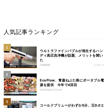
人気記事ランキング
ウルトラファインバブルが発生するハン
ディ高圧洗浄機が話題、メリットを聞い
た
23時間前
レポート
EcoFlow、青森ねぶた祭にポータブル電
源を提供 今年で4回目
2026/08/03 20:54
コールドブリューがわずか5分、元DJIエ