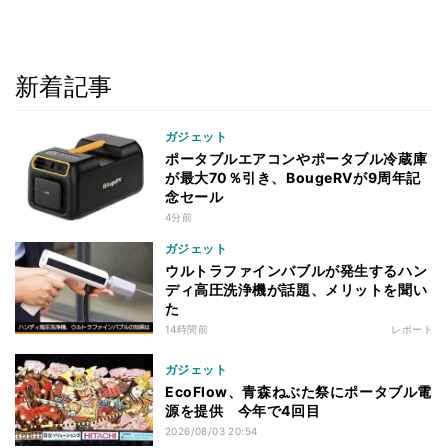
新着記事
ガジェット
ポータブルエアコンやポータブル冷蔵庫
が最大70％引き、BougeRVが9周年記
念セール
4分前
ガジェット
ウルトラファインバブルが発生するハン
ディ高圧洗浄機が話題、メリットを聞い
た
14時間前
レポート
ガジェット
EcoFlow、青森ねぶた祭にポータブル電
源を提供 今年で4回目
2026/08/03 20:54