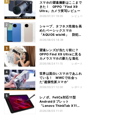
スマホの望遠撮影はここまで
きた！ OPPO「Find X9
Ultra」カメラ実写レビュー
2026/07/31 19:05
レビュー
シャープ、タフネス性能を高
めたベーシックスマホ
「AQUOS wish6」 防犯性
能も充実
2026/08/05 18:39
望遠レンズが当たり前に？
OPPO Find X9 Ultraに見る
カメラスマホの新たな進化
2026/06/24 11:15
レポート
世界は面白いスマホであふれ
ている！ MWCで出会っ
た“超個性派スマホ”
2026/03/21 12:00
レポート
レノボ、FeliCa対応11型
Androidタブレット
「Lenovo ThinkTab X11
Gen 1」
2026/08/05 11:01