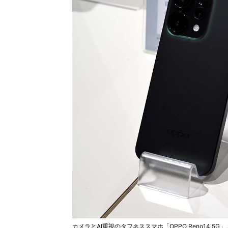
カメラとAI重視のタフネススマホ「OPPO Reno14 