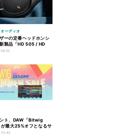
/ オーディオ
ザーの定番ヘッドホンシ
製品「HD 505 / HD
発表
 08:00
ト、DAW「Bitwig
o」が最大25%オフとなるサ
ル
 20:43