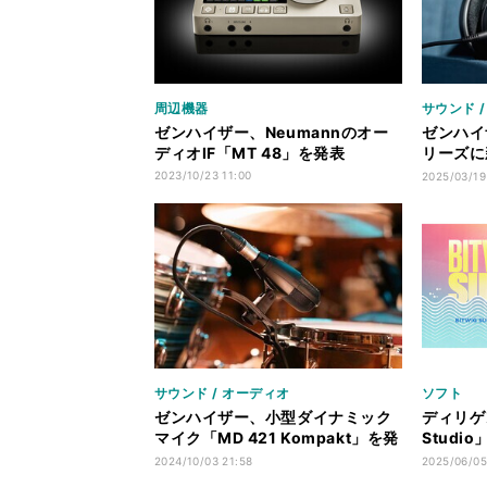
周辺機器
サウンド 
ゼンハイザー、Neumannのオー
ゼンハイ
ディオIF「MT 48」を発表
リーズに新
550」
2023/10/23 11:00
2025/03/19
サウンド / オーディオ
ソフト
ゼンハイザー、小型ダイナミック
ディリゲン
マイク「MD 421 Kompakt」を発
Studi
表
マーセー
2024/10/03 21:58
2025/06/05