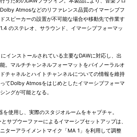
うためのDAWプラグイン。本製品に​より、音楽​プロ
​Dolby Atmosなどのリファレンス品質のイマーシブフ
スピーカーの設​置が不可能​な場合や移​動先で作業​す
7.1.4 のステレオ、サラウンド、イマーシブフォーマッ
/AAX）にインストールされている主要なDAWに対応し、出
能。マルチチャンネルフォーマットをバイノーラルオ
ドチャネルとハイトチャンネルについての情報を維持
Dolby Atmosをはじめとしたイマーシブフォーマ
シングが可能となる。
機器を使用し、実際のスタジオルームをキャプチャ。
ーカーとサブウーファーによるイマーシブセットアップは、
ニターアライメントマイク「MA 1」を利用して調整