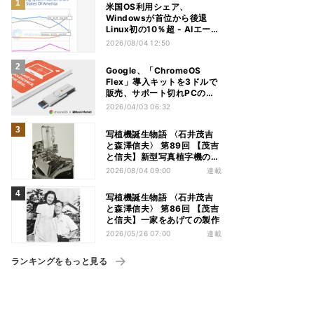
米国OS利用シェア、
Windowsが首位から後退
Linux初の10％超 - AIエージ
ェントが影響か
2026/08/04 12:50
Google、「ChromeOS
Flex」導入キットを3ドルで
販売、サポート切れPCの再
活用に
2026/04/03 06:32
写植機誕生物語 〈石井茂吉
と森澤信夫〉 第89回 【茂吉
と信夫】新型写真植字機の構
想
2026/08/04 09:00
連載
写植機誕生物語 〈石井茂吉
と森澤信夫〉 第86回 【茂吉
と信夫】一家をあげての製作
2026/05/26 07:00
連載
ランキングをもっと見る