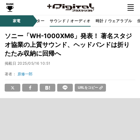
コーダー
家電
プロジェクター
サウンド / オーディオ
時計 / ウェアラブル
ソニー「WH-1000XM6」発表！ 著名スタジ
オ協業の上質サウンド、ヘッドバンドは折り
たたみ収納に回帰へ
掲載日
2025/05/16 10:51
著者：
原修一郎
URLをコピー