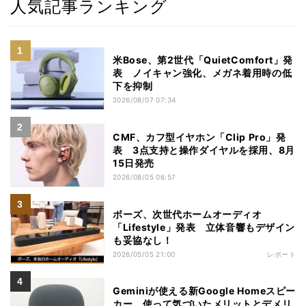
人気記事ランキング
米Bose、第2世代「QuietComfort」発
表 ノイキャン強化、メガネ着用時の低
下を抑制
2026/08/07 07:34
CMF、カフ型イヤホン「Clip Pro」発
表 3点支持と操作ダイヤルを採用、8月
15日発売
2026/08/05 06:57
ボーズ、次世代ホームオーディオ
「Lifestyle」発表 立体音響もデザイン
も妥協なし！
2026/05/05 21:00
レポート
Geminiが使える新Google Homeスピー
カー、使って気づいたメリットとデメリ