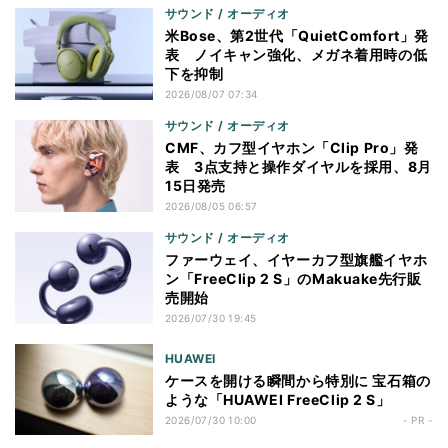
サウンド / オーディオ
米Bose、第2世代「QuietComfort」発
表 ノイキャン強化、メガネ着用時の低
下を抑制
2026/08/07 07:34
サウンド / オーディオ
CMF、カフ型イヤホン「Clip Pro」発
表 3点支持と操作ダイヤルを採用、8月
15日発売
2026/08/05 06:57
サウンド / オーディオ
ファーウェイ、イヤーカフ型旗艦イヤホ
ン「FreeClip 2 S」のMakuake先行販
売開始
2026/07/30 19:45
HUAWEI
ケースを開ける瞬間から特別に 宝石箱の
ような「HUAWEI FreeClip 2 S」
2026/07/30 10:00
- PR -