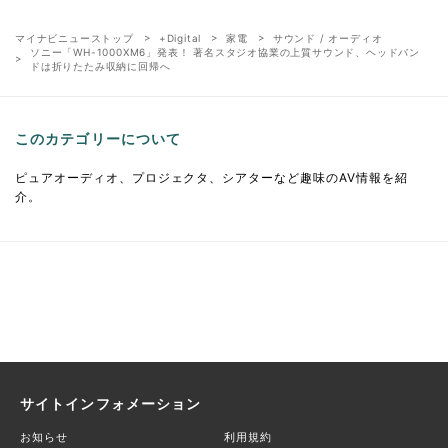
マイナビニューストップ
+Digital
家電
サウンド / オーディオ
ソニー「WH-1000XM6」発表！ 著名スタジオ協業の上質サウンド、ヘッドバン
ドは折りたたみ収納に回帰へ
このカテゴリーについて
ピュアオーディオ、プロジェクタ、シアターなど趣味のAV情報を紹
介。
サイトインフォメーション
お知らせ
利用規約