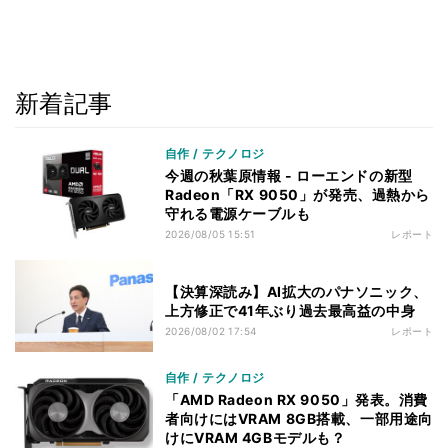
新着記事
自作 / テクノロジ
今週の秋葉原情報 - ローエンドの新型
Radeon「RX 9050」が発売、過熱から
守れる電源ケーブルも
2026/08/05 15:51
レポート
【決算深読み】AI拡大のパナソニック、
上方修正で41年ぶり過去最高益の中身
2026/08/02 17:54
レポート
自作 / テクノロジ
「AMD Radeon RX 9050」発表。消費
者向けにはVRAM 8GB搭載、一部用途向
けにVRAM 4GBモデルも？