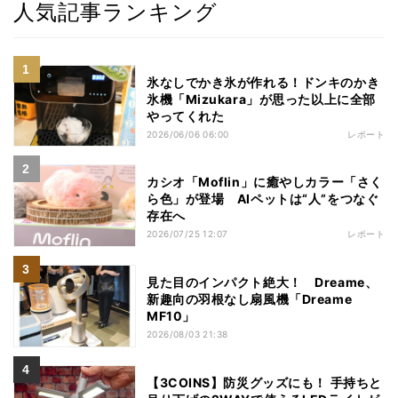
人気記事ランキング
氷なしでかき氷が作れる！ドンキのかき
氷機「Mizukara」が思った以上に全部
やってくれた
2026/06/06 06:00
レポート
カシオ「Moflin」に癒やしカラー「さく
ら色」が登場 AIペットは“人”をつなぐ
存在へ
2026/07/25 12:07
レポート
見た目のインパクト絶大！ Dreame、
新趣向の羽根なし扇風機「Dreame
MF10」
2026/08/03 21:38
【3COINS】防災グッズにも！ 手持ちと