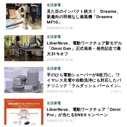
生活家電
見た目のインパクト絶大！ Dreame、
新趣向の羽根なし扇風機「Dreame
MF10」
2026/08/03 21:38
生活家電
LiberNovo、電動ワークチェア新モデル
「Omni Gen」正式発表 - 発売記念で最
大31％オフ
2026/08/03 12:54
生活家電
手のひら電動シェーバーが6枚刃に。ワ
イヤレス充電や自動洗浄にも対応したパ
ナソニック「ラムダッシュ パームイン
プロ」を体験
2026/07/30 06:00
レポート
生活家電
LiberNovo、電動ワークチェア「Omni
Pro」が当たるSNSキャンペーン
2026/07/27 15:35