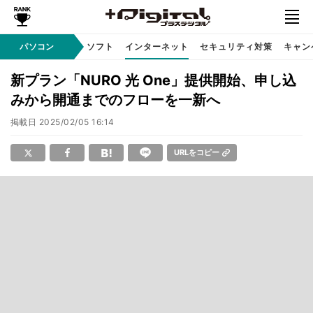
AI PC
パソコン
周辺機器
ソフト
インターネット
セキュリティ対策
キャン
新プラン「NURO 光 One」提供開始、申し込
みから開通までのフローを一新へ
掲載日
2025/02/05 16:14
URLをコピー