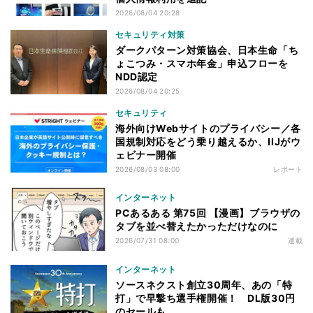
2026/08/04 20:28
セキュリティ対策
ダークパターン対策協会、日本生命「ち
ょこつみ・スマホ年金」申込フローを
NDD認定
2026/08/04 20:25
セキュリティ
海外向けWebサイトのプライバシー／各
国規制対応をどう乗り越えるか、IIJがウ
ェビナー開催
2026/08/03 08:00
レポート
インターネット
PCあるある 第75回 【漫画】ブラウザの
タブを並べ替えたかっただけなのに
2026/07/31 08:00
連載
インターネット
ソースネクスト創立30周年、あの「特
打」で早撃ち選手権開催！ DL版30円
のセールも