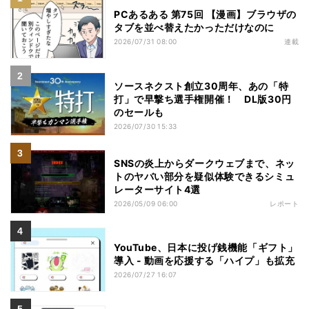
PCあるある 第75回 【漫画】ブラウザの
タブを並べ替えたかっただけなのに
2026/07/31 08:00
連載
ソースネクスト創立30周年、あの「特
打」で早撃ち選手権開催！ DL版30円
のセールも
2026/07/30 15:33
SNSの炎上からダークウェブまで、ネッ
トのヤバい部分を疑似体験できるシミュ
レーターサイト4選
2026/05/09 06:00
レポート
YouTube、日本に投げ銭機能「ギフト」
導入 - 動画を応援する「ハイプ」も拡充
2026/07/27 16:07