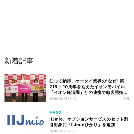
新着記事
知って納得、ケータイ業界の"なぜ" 第
216回 10周年を迎えたイオンモバイル、
「イオン経済圏」との連携で顧客開拓は
進むか
2026/03/18 15:40
連載
MVNO
IIJmio、オプションサービスのセット割
引対象に「IIJmioひかり」を追加
2026/02/17 21:22