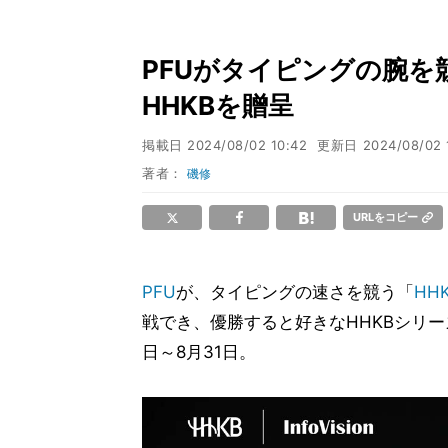
PFUがタイピングの腕
HHKBを贈呈
掲載日
2024/08/02 10:42
更新日
2024/08/02 
著者：
磯修
URLをコピー
PFU
が、タイピングの速さを競う「
HH
戦でき、優勝すると好きなHHKBシリ
日～8月31日。