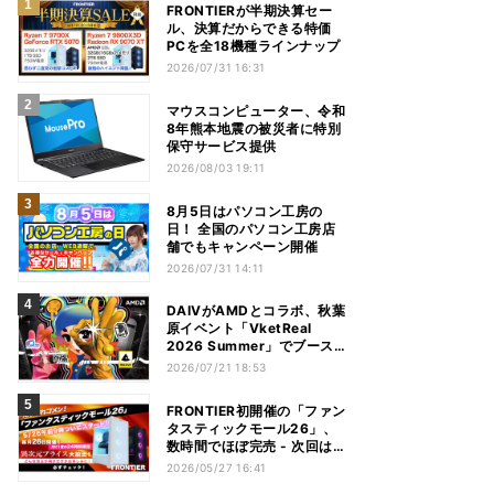
FRONTIERが半期決算セー
ル、決算だからできる特価
PCを全18機種ラインナップ
2026/07/31 16:31
マウスコンピューター、令和
8年熊本地震の被災者に特別
保守サービス提供
2026/08/03 19:11
8月5日はパソコン工房の
日！ 全国のパソコン工房店
舗でもキャンペーン開催
2026/07/31 14:11
DAIVがAMDとコラボ、秋葉
原イベント「VketReal
2026 Summer」でブース展
開 - 7月25日/26日開催
2026/07/21 18:53
FRONTIER初開催の「ファン
タスティックモール26」、
数時間でほぼ完売 - 次回は来
月26日
2026/05/27 16:41