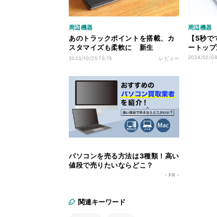
周辺機器
周辺機器
あのトラックポイントを搭載、カ
【5秒でで
スタマイズも柔軟に 新生
ートップ
「HHKB Studio」は買いか
2024/02/04
2023/10/25 15:15
レビュー
パソコンを売る方法は3種類！高い
値段で売りたいならどこ？
- PR -
関連キーワード