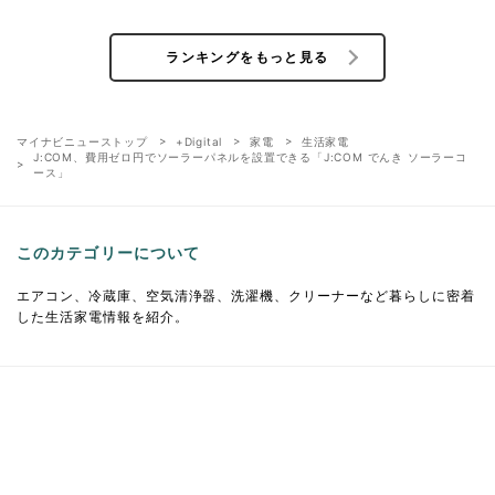
ランキングをもっと見る
マイナビニューストップ
+Digital
家電
生活家電
J:COM、費用ゼロ円でソーラーパネルを設置できる「J:COM でんき ソーラーコ
ース」
このカテゴリーについて
エアコン、冷蔵庫、空気清浄器、洗濯機、クリーナーなど暮らしに密着
した生活家電情報を紹介。