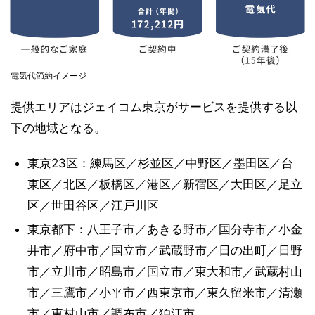
電気代節約イメージ
提供エリアはジェイコム東京がサービスを提供する以
下の地域となる。
東京23区：練馬区／杉並区／中野区／墨田区／台
東区／北区／板橋区／港区／新宿区／大田区／足立
区／世田谷区／江戸川区
東京都下：八王子市／あきる野市／国分寺市／小金
井市／府中市／国立市／武蔵野市／日の出町／日野
市／立川市／昭島市／国立市／東大和市／武蔵村山
市／三鷹市／小平市／西東京市／東久留米市／清瀬
市／東村山市／調布市／狛江市