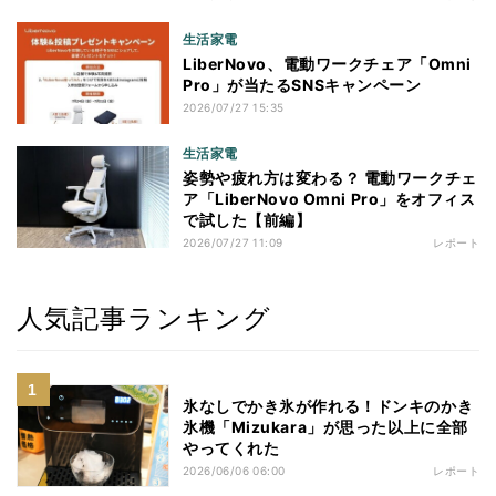
生活家電
LiberNovo、電動ワークチェア「Omni
Pro」が当たるSNSキャンペーン
2026/07/27 15:35
生活家電
姿勢や疲れ方は変わる？ 電動ワークチェ
ア「LiberNovo Omni Pro」をオフィス
で試した【前編】
2026/07/27 11:09
レポート
人気記事ランキング
氷なしでかき氷が作れる！ドンキのかき
氷機「Mizukara」が思った以上に全部
やってくれた
2026/06/06 06:00
レポート