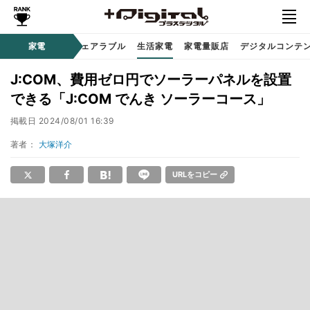
オーディオ
家電
時計 / ウェアラブル
生活家電
家電量販店
デジタルコンテ
J:COM、費用ゼロ円でソーラーパネルを設置
できる「J:COM でんき ソーラーコース」
掲載日
2024/08/01 16:39
著者：
大塚洋介
URLをコピー