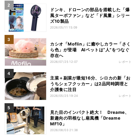
ドンキ、ドローンの部品を搭載した「爆
風ターボファン」など「ド風量」シリー
ズ10製品
2026/05/11 15:09
カシオ「Moflin」に癒やしカラー「さく
ら色」が登場 AIペットは“人”をつなぐ
存在へ
2026/07/25 12:07
レポート
主菜＋副菜が最短16分、シロカの新「お
うちシェフクッカー」は2品同時調理と
介護食に注目
2026/05/25 19:24
レポート
見た目のインパクト絶大！ Dreame、
新趣向の羽根なし扇風機「Dreame
MF10」
2026/08/03 21:38