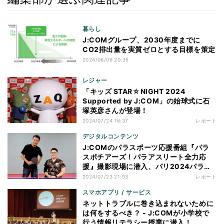
暮らし
J:COMグループ、2030年度までに
CO2排出量を実質ゼロとする目標を策定
2024/06/06 20:35
レジャー
「キッズ STAR☆NIGHT 2024
Supported by J:COM」の始球式に石
塚英彦さんが登場！
2024/07/24 16:37
レポート
デジタルコンテンツ
J:COMのパラスポーツ応援番組『パラ
スポチアーズ！パラアスリート全力応
援』撮影現場に潜入、パリ2024パラリ
ンピック番組総合MCの中山秀征さんに
2024/07/23 21:03
レポート
見どころを聞く
スマホアプリ / サービス
ネットトラブルに巻き込まれないために
は何をするべき？ - J:COMが小学校で
行う情報リテラシー授業に潜入！