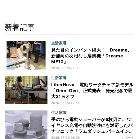
新着記事
生活家電
見た目のインパクト絶大！ Dreame、
新趣向の羽根なし扇風機「Dreame
MF10」
2026/08/03 21:38
生活家電
LiberNovo、電動ワークチェア新モデル
「Omni Gen」正式発表 - 発売記念で最
大31％オフ
2026/08/03 12:54
生活家電
手のひら電動シェーバーが6枚刃に。ワ
イヤレス充電や自動洗浄にも対応したパ
ナソニック「ラムダッシュ パームイン
プロ」を体験
2026/07/30 06:00
レポート