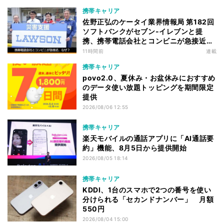
携帯キャリア
佐野正弘のケータイ業界情報局 第182回
ソフトバンクがセブン-イレブンと提
携、携帯電話会社とコンビニが急接近す
る理由は
11時間前
連載
携帯キャリア
povo2.0、夏休み・お盆休みにおすすめ
のデータ使い放題トッピングを期間限定
提供
2026/08/06 12:55
携帯キャリア
楽天モバイルの通話アプリに「AI通話要
約」機能、8月5日から提供開始
2026/08/05 18:14
携帯キャリア
KDDI、1台のスマホで2つの番号を使い
分けられる「セカンドナンバー」 月額
550円
2026/08/04 15:00