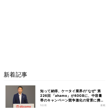
新着記事
知って納得、ケータイ業界の"なぜ" 第
226回 「ahamo」が40GBに、中容量
帯のキャンペーン競争激化の背景に携帯
各社の“迷い”あり
5分前
連載