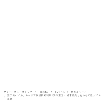
マイナビニューストップ
+Digital
モバイル
携帯キャリア
楽天モバイル、キャリア決済初回利用で8％還元 - 通常特典とあわせて最大10％
還元