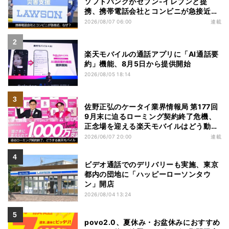
ソフトバンクがセブン-イレブンと提
携、携帯電話会社とコンビニが急接近す
る理由は
2026/08/07 06:00
連載
楽天モバイルの通話アプリに「AI通話要
約」機能、8月5日から提供開始
2026/08/05 18:14
佐野正弘のケータイ業界情報局 第177回
9月末に迫るローミング契約終了危機、
正念場を迎える楽天モバイルはどう動
く？
2026/06/07 20:00
連載
ビデオ通話でのデリバリーも実施、東京
都内の団地に「ハッピーローソンタウ
ン」開店
2026/08/04 13:24
povo2.0、夏休み・お盆休みにおすすめ