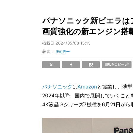
パナソニック新ビエラはアマ
画質強化の新エンジン搭
掲載日
2024/05/08 13:15
著者：
庄司亮一
URLをコピー
パナソニック
は
Amazon
と協業し、薄型
2024年以降、国内で展開していくことを
4K液晶 3シリーズ7機種を6月21日か