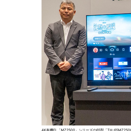
4K有機EL「MZ2500」シリーズの65型「TH-65MZ250