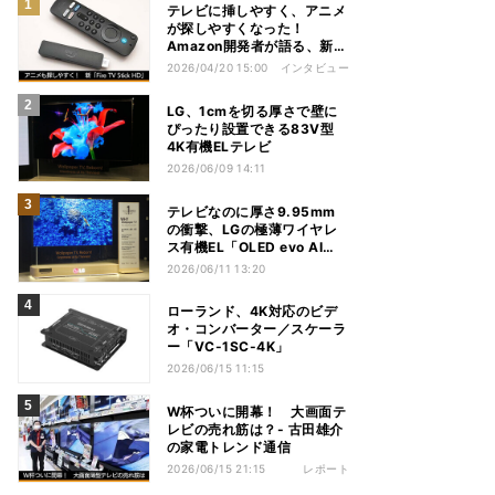
テレビに挿しやすく、アニメ
が探しやすくなった！
Amazon開発者が語る、新
「Fire TV Stick HD」の工
2026/04/20 15:00
インタビュー
夫
LG、1cmを切る厚さで壁に
ぴったり設置できる83V型
4K有機ELテレビ
2026/06/09 14:11
テレビなのに厚さ9.95mm
の衝撃、LGの極薄ワイヤレ
ス有機EL「OLED evo AI
W6」を見てきた
2026/06/11 13:20
ローランド、4K対応のビデ
オ・コンバーター／スケーラ
ー「VC-1SC-4K」
2026/06/15 11:15
W杯ついに開幕！ 大画面テ
レビの売れ筋は？- 古田雄介
の家電トレンド通信
2026/06/15 21:15
レポート