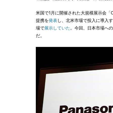
米国で1月に開催された大規模展示会「CE
提携を
発表
し、北米市場で投入に導入するA
場で
展示していた
。今回、日本市場へのF
だ。