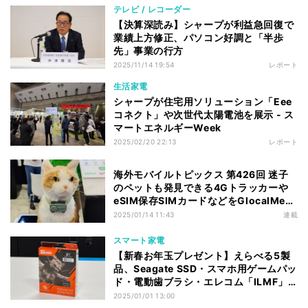
テレビ / レコーダー
【決算深読み】シャープが利益急回復で
業績上方修正、パソコン好調と「半歩
先」事業の行方
2025/11/14 19:54
レポート
生活家電
シャープが住宅用ソリューション「Eee
コネクト」や次世代太陽電池を展示 - ス
マートエネルギーWeek
2025/02/20 22:13
レポート
海外モバイルトピックス 第426回 迷子
のペットも発見できる4Gトラッカーや
eSIM保存SIMカードなどをGlocalMeが
発表
2025/01/14 11:43
連載
スマート家電
【新春お年玉プレゼント】えらべる5製
品、Seagate SSD・スマホ用ゲームパッ
ド・電動歯ブラシ・エレコム「ILMF」
雑貨など計7名様に
2025/01/01 13:00