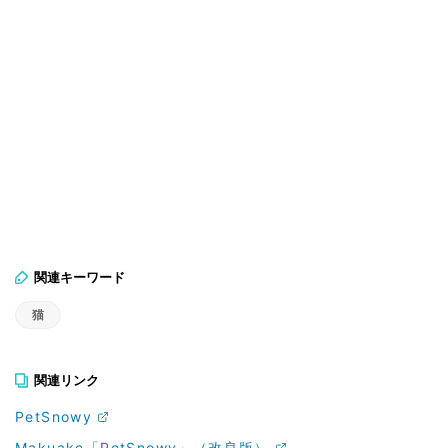
関連キーワード
猫
関連リンク
PetSnowy
Makuake「PetSnowy」（改良版）