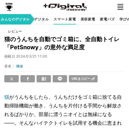
みんなのデジタル
家族のデジタル
スマート家電
美容家電
家電バズ
学びの
レビュー
猫のうんちを自動でゴミ箱に、全自動トイレ
「PetSnowy」の意外な満足度
掲載日
2024/03/21 11:00
著者：
磯修
URLをコピー
猫
がうんちをしたら、うんちだけをゴミ箱に捨てる自
動掃除機能が働き、うんちを片付ける手間から解放さ
れるばかりか、部屋に漂うニオイとは無縁になる
――。そんなハイテクトイレを試用する機会に恵まれ