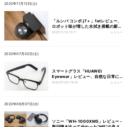
2022年11月12日(土)
「ルンバ コンボ j7＋」1stレビュー、
ロボット味が増した水拭き搭載の新型
モデル
2022/11/12 13:17
レビュー
2022年07月02日(土)
スマートグラス「HUAWEI
Eyewear」レビュー、自然な日常に
音楽を持ち込める新しい体験
2022/07/02 19:33
レビュー
2022年06月07日(火)
ソニー「WH-1000XM5」レビュー -
新旧聴き比べて分かった“M5”の良さ