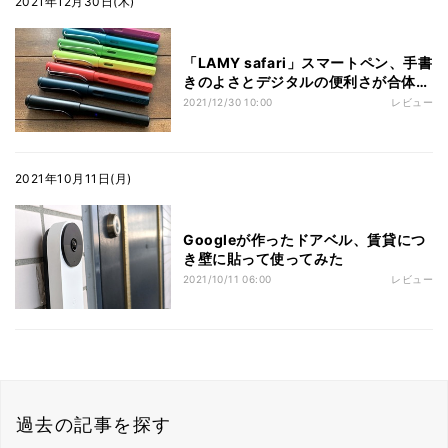
2021年12月30日(木)
「LAMY safari」スマートペン、手書
きのよさとデジタルの便利さが合体し
た最強アイテム!?
2021/12/30 10:00
レビュー
2021年10月11日(月)
Googleが作ったドアベル、賃貸につ
き壁に貼って使ってみた
2021/10/11 06:00
レビュー
過去の記事を探す