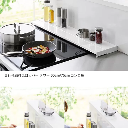
奥行伸縮排気口カバー タワー 60cm/75cm コンロ用