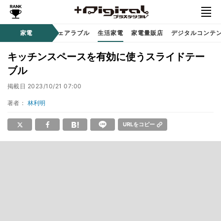
オーディオ
家電
時計 / ウェアラブル
生活家電
家電量販店
デジタルコンテ
キッチンスペースを有効に使うスライドテー
ブル
掲載日
2023/10/21 07:00
著者：
林利明
URLをコピー