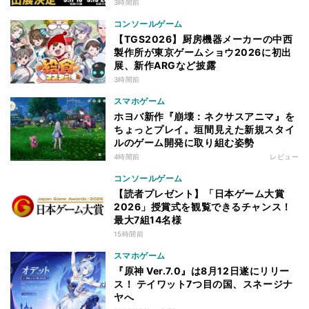
3時間前
コンソールゲーム
【TGS2026】厨房機器メーカーの中西
製作所が東京ゲームショウ2026に初出
展、新作ARGなど披露
3時間前
スマホゲーム
ホヨバ新作『崩壊：ネクサスアニマ』を
ちょっとプレイ。垣間見えた新規スタイ
ルのゲーム開発に取り組む姿勢
4時間前
レビュー
コンソールゲーム
【読者プレゼント】「日本ゲーム大賞
2026」授賞式を観覧できるチャンス！
最大7組14名様
15時間前
スマホゲーム
『原神 Ver.7.0』は8月12日遂にリリー
ス！ テイワット7つ目の国、スネージナ
ヤへ