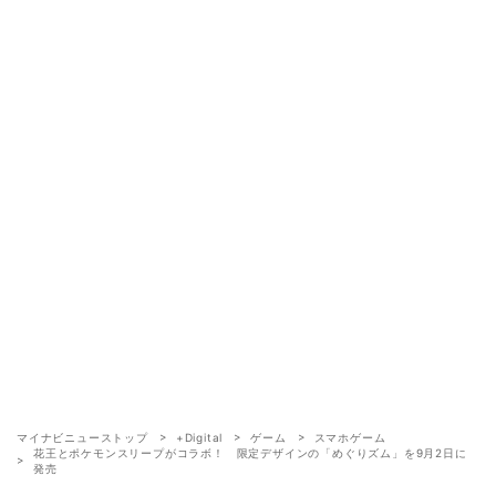
マイナビニューストップ
+Digital
ゲーム
スマホゲーム
花王とポケモンスリープがコラボ！ 限定デザインの「めぐりズム」を9月2日に
発売