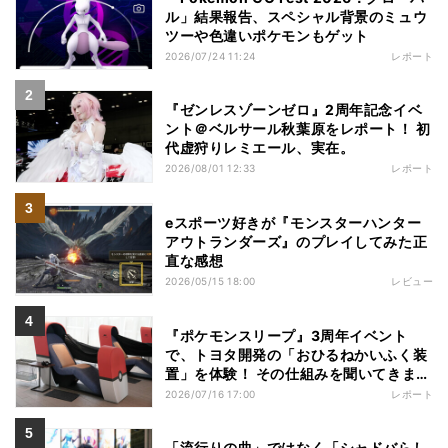
ル」結果報告、スペシャル背景のミュウ
ツーや色違いポケモンもゲット
2026/07/24 11:24
レポート
『ゼンレスゾーンゼロ』2周年記念イベ
ント＠ベルサール秋葉原をレポート！ 初
代虚狩りレミエール、実在。
2026/08/01 12:33
レポート
eスポーツ好きが『モンスターハンター
アウトランダーズ』のプレイしてみた正
直な感想
2026/05/15 18:00
レビュー
『ポケモンスリープ』3周年イベント
で、トヨタ開発の「おひるねかいふく装
置」を体験！ その仕組みを聞いてきまし
た
2026/07/16 17:00
レポート
「流行りの曲」ではなく「シャドバらし