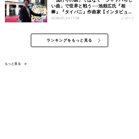
い曲」で世界と戦う──池頼広氏『相
棒』『タイバニ』作曲家【インタビュ
ー】
2026/07/24 17:06
レポート
ランキングをもっと見る
もっと見る