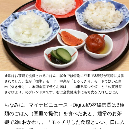
通常はお茶碗で提供されるごはん、試食では特別に豆皿で3種類が同時に提供
されました。左が「標準」モード、中央が「しゃっきり」モードで炊いた白
米（炊き分け）。象印食堂で使うお米は、「山形県産つや姫」と「佐賀県産
さがびより」のブレンド米です。右は金賞健康米にもち麦を入れたごはん
ちなみに、マイナビニュース +Digitalの林編集長は3種
類のごはん（豆皿で提供）を食べたあと、通常のお茶
碗で2回おかわり。「モッチリした食感といい、口に入