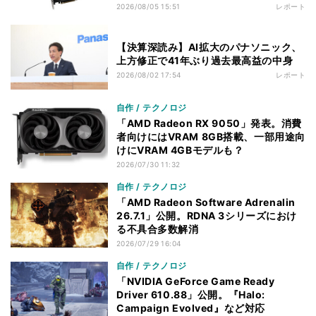
2026/08/05 15:51
レポート
【決算深読み】AI拡大のパナソニック、
上方修正で41年ぶり過去最高益の中身
2026/08/02 17:54
レポート
自作 / テクノロジ
「AMD Radeon RX 9050」発表。消費
者向けにはVRAM 8GB搭載、一部用途向
けにVRAM 4GBモデルも？
2026/07/30 11:32
自作 / テクノロジ
「AMD Radeon Software Adrenalin
26.7.1」公開。RDNA 3シリーズにおけ
る不具合多数解消
2026/07/29 16:04
自作 / テクノロジ
「NVIDIA GeForce Game Ready
Driver 610.88」公開。『Halo:
Campaign Evolved』など対応