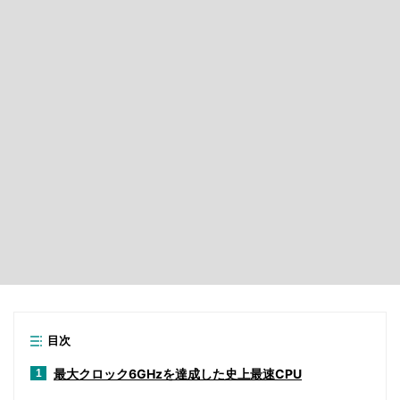
目次
最大クロック6GHzを達成した史上最速CPU
1