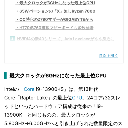
最大クロックが6GHzになった最上位CPU
65Wバージョンの「X」無しRyzen 7000
OC特化のZ790マザーがGIGABYTEから
H770/B760搭載マザーボードも多数登場
NVIDIAの新40シリーズ、Ada Lovelaceがやや身近に
2
GeForce RTX 4070 Tiには2スロット厚も
目次を開く
Antecから裏配線しやすいミドルタワー
CPU/GPU温度を表示可能なミドルタワー
なんと8型液晶内蔵のmicroATXケースも
最大クロックが6GHzになった最上位CPU
USB給電で簡単に使えるレベルメーター
Intelの「
Core
i9-13900KS」は、第13世代
Core「Raptor Lake」の最上位
CPU
。24コア/32スレ
ッドといったハードウェア構成は従来の「i9-
13900K」と同じものの、最大クロックが
5.80GHz→6.00GHzへと引き上げられた数量限定のス