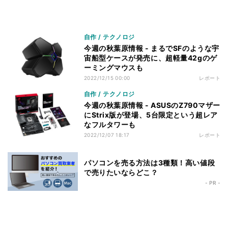
自作 / テクノロジ
今週の秋葉原情報 - まるでSFのような宇
宙船型ケースが発売に、超軽量42gのゲ
ーミングマウスも
2022/12/15 00:00
レポート
自作 / テクノロジ
今週の秋葉原情報 - ASUSのZ790マザー
にStrix版が登場、5台限定という超レア
なフルタワーも
2022/12/07 18:17
レポート
パソコンを売る方法は3種類！高い値段
で売りたいならどこ？
- PR -