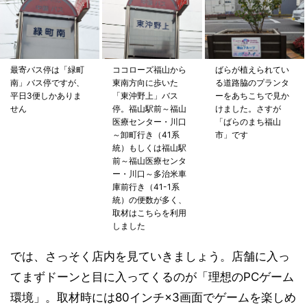
最寄バス停は「緑町
ココローズ福山から
ばらが植えられてい
南」バス停ですが、
東南方向に歩いた
る道路脇のプランタ
平日3便しかありま
「東沖野上」バス
ーをあちこちで見か
せん
停。福山駅前～福山
けました。さすが
医療センター・川口
「ばらのまち福山
～卸町行き（41系
市」です
統）もしくは福山駅
前～福山医療センタ
ー・川口～多治米車
庫前行き（41-1系
統）の便数が多く、
取材はこちらを利用
しました
では、さっそく店内を見ていきましょう。店舗に入っ
てまずドーンと目に入ってくるのが「理想のPCゲーム
環境」。取材時には80インチ×3画面でゲームを楽しめ