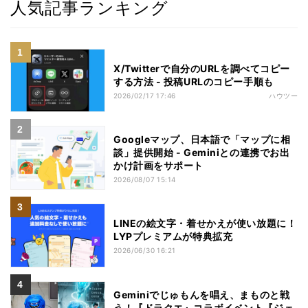
人気記事ランキング
X/Twitterで自分のURLを調べてコピー
する方法 - 投稿URLのコピー手順も
2026/02/17 17:46
ハウツー
Googleマップ、日本語で「マップに相
談」提供開始 - Geminiとの連携でお出
かけ計画をサポート
2026/08/07 15:14
LINEの絵文字・着せかえが使い放題に！
LYPプレミアムが特典拡充
2026/06/30 16:21
Geminiでじゅもんを唱え、まものと戦
う！『ドラクエ』コラボイベント『ジェ