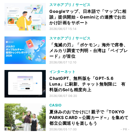
スマホアプリ / サービス
Googleマップ、日本語で「マップに相
談」提供開始 - Geminiとの連携でお出
かけ計画をサポート
2026/08/07 15:14
スマホアプリ / サービス
「鬼滅の刃」「ポケモン」海外で席巻、
メルカリ調査で判明 - 台湾は「ベイブレ
ード」が首位
2026/08/07 12:10
インターネット
ChatGPT、無料版を「GPT-5.6
Luna」に刷新、チャット無制限に 有
料版のSolも精度向上
2026/08/07 06:20
CASIO
夏休みのおでかけに! 親子で「TOKYO
PARKS CARD ~公園カード~」を集めて
都立公園巡りを楽しもう
2026/08/05 17:00
- PR -