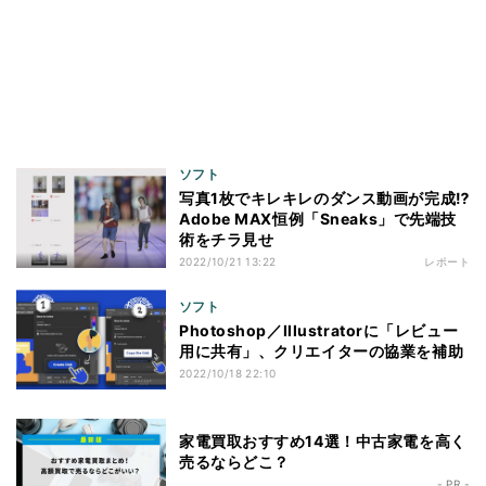
ソフト
写真1枚でキレキレのダンス動画が完成⁉
Adobe MAX恒例「Sneaks」で先端技
術をチラ見せ
2022/10/21 13:22
レポート
ソフト
Photoshop／Illustratorに「レビュー
用に共有」、クリエイターの協業を補助
2022/10/18 22:10
家電買取おすすめ14選！中古家電を高く
売るならどこ？
- PR -