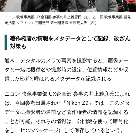
ニコン 映像事業部 UX企画部 参事の井上雅彦氏（右）と、同 映像事業部 開発
統括部 ソフトウエア開発部 第一開発課 末長亮太氏（左）
著作権者の情報をメタデータとして記録、改ざん
対策も
通常、デジタルカメラで写真を撮影すると、画像デー
タと一緒に機種名や撮影時の設定、位置情報などを収
録したExifと呼ばれるメタデータが記録される。
ニコン 映像事業部 UX企画部 参事の井上雅彦氏によれ
ば、今回参考出展された「Nikon Z9」では、このメタ
データに撮影者の名前など著作権者の情報を記録する
ことが可能。それらの情報は、公開鍵を使って暗号化
をし、1つのパッケージにして保存しているという。