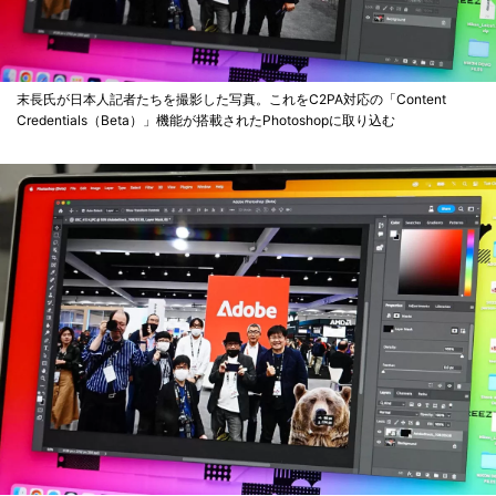
末長氏が日本人記者たちを撮影した写真。これをC2PA対応の「Content
Credentials（Beta）」機能が搭載されたPhotoshopに取り込む