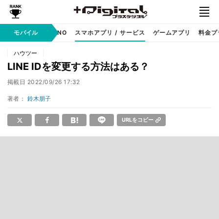
携帯キャリア
モバイル
MVNO
スマホアプリ / サービス
ゲームアプリ
料金プ
ハウツー
LINE IDを変更する方法はある？
掲載日
2022/09/26 17:32
著者：
鈴木朋子
URLをコピー