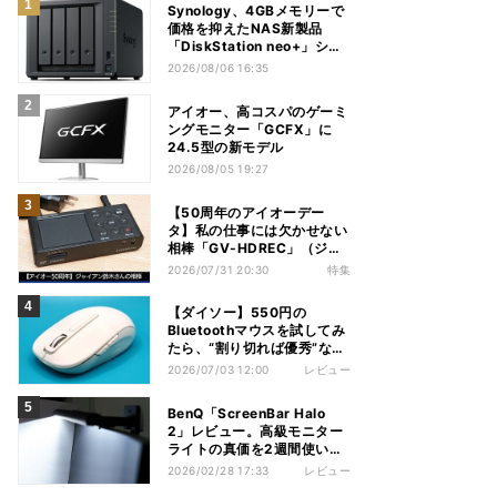
Synology、4GBメモリーで
価格を抑えたNAS新製品
「DiskStation neo+」シリ
ーズ
2026/08/06 16:35
アイオー、高コスパのゲーミ
ングモニター「GCFX」に
24.5型の新モデル
2026/08/05 19:27
【50周年のアイオーデー
タ】私の仕事には欠かせない
相棒「GV-HDREC」（ジャ
イアン鈴木さん）
2026/07/31 20:30
特集
【ダイソー】550円の
Bluetoothマウスを試してみ
たら、“割り切れば優秀”な1
台だった
2026/07/03 12:00
レビュー
BenQ「ScreenBar Halo
2」レビュー。高級モニター
ライトの真価を2週間使い込
んで体感する
2026/02/28 17:33
レビュー