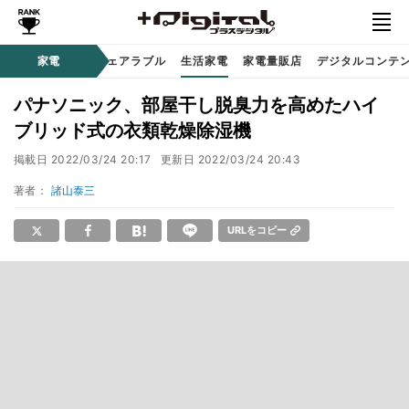
オーディオ
家電
時計 / ウェアラブル
生活家電
家電量販店
デジタルコンテ
パナソニック、部屋干し脱臭力を高めたハイ
ブリッド式の衣類乾燥除湿機
掲載日
2022/03/24 20:17
更新日
2022/03/24 20:43
著者：
諸山泰三
URLをコピー