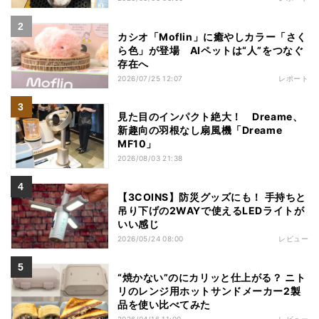
カシオ「Moflin」に癒やしカラー「さく
ら色」が登場 AIペットは“人”をつなぐ
存在へ
2026/07/25 12:07
レポート
見た目のインパクト絶大！ Dreame、
新趣向の羽根なし扇風機「Dreame
MF10」
2026/08/03 21:38
【3COINS】防災グッズにも！ 手持ちと
吊り下げの2WAYで使えるLEDライトが
いい感じ
2026/05/24 08:00
レビュー
“焼かない”のにカリッと仕上がる？ ニト
リのレンジ用ホットサンドメーカー2製
品を使い比べてみた
2026/04/16 11:00
レビュー