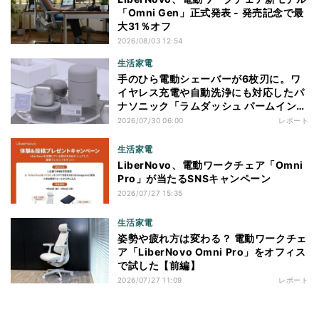
「Omni Gen」正式発表 - 発売記念で最
大31％オフ
2026/08/03 12:54
生活家電
手のひら電動シェーバーが6枚刃に。ワ
イヤレス充電や自動洗浄にも対応したパ
ナソニック「ラムダッシュ パームイン
プロ」を体験
2026/07/30 06:00
レポート
生活家電
LiberNovo、電動ワークチェア「Omni
Pro」が当たるSNSキャンペーン
2026/07/27 15:35
生活家電
姿勢や疲れ方は変わる？ 電動ワークチェ
ア「LiberNovo Omni Pro」をオフィス
で試した【前編】
2026/07/27 11:09
レポート