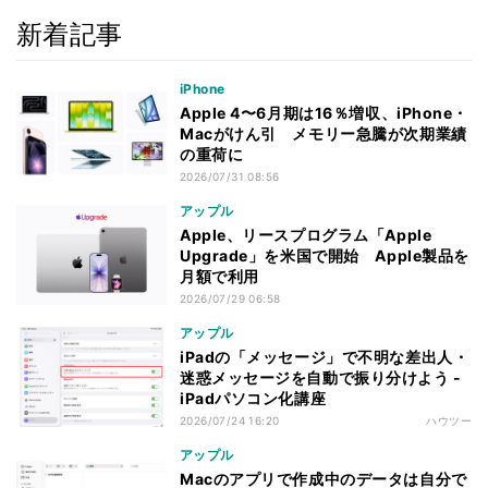
新着記事
iPhone
Apple 4〜6月期は16％増収、iPhone・
Macがけん引 メモリー急騰が次期業績
の重荷に
2026/07/31 08:56
アップル
Apple、リースプログラム「Apple
Upgrade」を米国で開始 Apple製品を
月額で利用
2026/07/29 06:58
アップル
iPadの「メッセージ」で不明な差出人・
迷惑メッセージを自動で振り分けよう -
iPadパソコン化講座
2026/07/24 16:20
ハウツー
アップル
Macのアプリで作成中のデータは自分で