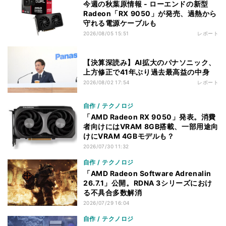
今週の秋葉原情報 - ローエンドの新型
Radeon「RX 9050」が発売、過熱から
守れる電源ケーブルも
2026/08/05 15:51
レポート
【決算深読み】AI拡大のパナソニック、
上方修正で41年ぶり過去最高益の中身
2026/08/02 17:54
レポート
自作 / テクノロジ
「AMD Radeon RX 9050」発表。消費
者向けにはVRAM 8GB搭載、一部用途向
けにVRAM 4GBモデルも？
2026/07/30 11:32
自作 / テクノロジ
「AMD Radeon Software Adrenalin
26.7.1」公開。RDNA 3シリーズにおけ
る不具合多数解消
2026/07/29 16:04
自作 / テクノロジ