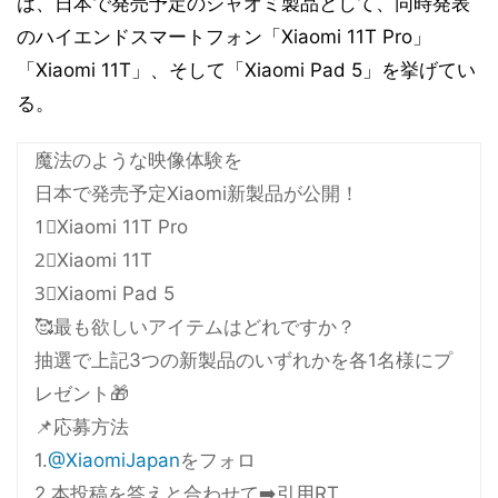
は、日本で発売予定のシャオミ製品として、同時発表
のハイエンドスマートフォン「Xiaomi 11T Pro」
「Xiaomi 11T」、そして「Xiaomi Pad 5」を挙げてい
る。
魔法のような映像体験を
日本で発売予定Xiaomi新製品が公開！
1⃣Xiaomi 11T Pro
2⃣Xiaomi 11T
3⃣Xiaomi Pad 5
🥰最も欲しいアイテムはどれですか？
抽選で上記3つの新製品のいずれかを各1名様にプ
レゼント🎁
📌応募方法
1.
@XiaomiJapan
をフォロ
2.本投稿を答えと合わせて➡️引用RT