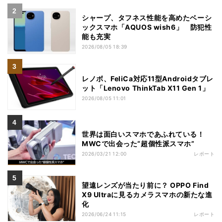
シャープ、タフネス性能を高めたベーシ
ックスマホ「AQUOS wish6」 防犯性
能も充実
2026/08/05 18:39
レノボ、FeliCa対応11型Androidタブレ
ット「Lenovo ThinkTab X11 Gen 1」
2026/08/05 11:01
世界は面白いスマホであふれている！
MWCで出会った“超個性派スマホ”
2026/03/21 12:00
レポート
望遠レンズが当たり前に？ OPPO Find
X9 Ultraに見るカメラスマホの新たな進
化
2026/06/24 11:15
レポート