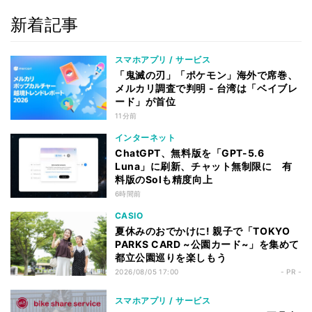
新着記事
スマホアプリ / サービス
「鬼滅の刃」「ポケモン」海外で席巻、
メルカリ調査で判明 - 台湾は「ベイブレ
ード」が首位
11分前
インターネット
ChatGPT、無料版を「GPT-5.6
Luna」に刷新、チャット無制限に 有
料版のSolも精度向上
6時間前
CASIO
夏休みのおでかけに! 親子で「TOKYO
PARKS CARD ~公園カード~」を集めて
都立公園巡りを楽しもう
2026/08/05 17:00
- PR -
スマホアプリ / サービス