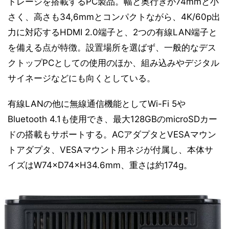
トレージを搭載するPC製品。幅と奥行きが74mmと小
さく、高さも34,6mmとコンパクトながら、4K/60p出
力に対応するHDMI 2.0端子と、2つの有線LAN端子と
を備える点が特徴。設置場所を選ばず、一般的なデス
クトップPCとしての使用のほか、組み込みやデジタル
サイネージなどにも向くとしている。
有線LANの他に無線通信機能としてWi-Fi 5や
Bluetooth 4.1も使用でき、最大128GBのmicroSDカー
ドの搭載もサポートする。ACアダプタとVESAマウン
トアダプタ、VESAマウント用ネジが付属し、本体サ
イズはW74×D74×H34.6mm、重さは約174g。