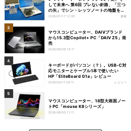
して未来へ 第6回 ブレない針路、「三つ
の矢」でシン・レッツノートの地盤を築
く
2026/07/17 12:00
連載
マウスコンピューター、DAIVブランド
から15.3型Copilot+ PC「DAIV Z5」発
売
2026/08/06 15:11
キーボードがパソコン（？）。USB-C対
応モニターとケーブル1本で使いたい
HP「EliteBoard G1a」レビュー
2026/04/11 09:11
レビュー
マウスコンピューター、18型大画面ノー
トPC「mouse K8シリーズ」
2026/08/05 11:11