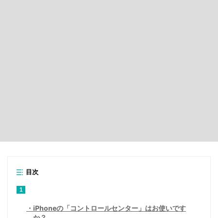
目次
1
iPhoneの「コントロールセンター」はお使いです
か？