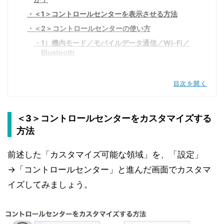
＜1＞コントロールセンターを表示させる方法
＜2＞コントロールセンターの使い方
1）機内モード／モバイルデータ通信／Wi-Fi／
Bluetooth
2）長押しでオプション機能を呼び出す
3）オーディオコントロール
目次を開く
4）画面縦向きのロック／おやすみモード／画面
ミラーリング
＜3＞コントロールセンターをカスタマイズする
5）明るさ／音量調節
方法
6）カスタマイズ可能な領域
前述した「カスタマイズ可能な領域」を、「設定」
2
→「コントロールセンター」と進んだ画面でカスタマ
＜3＞コントロールセンターをカスタマイズする方
法
イズしてみましょう。
カスタマイズで利用できる機能一覧
＜4＞コントロールセンターを非表示にする方法