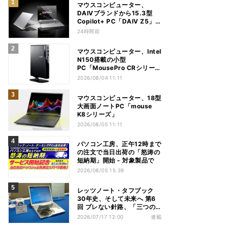
マウスコンピューター、
DAIVブランドから15.3型
Copilot+ PC「DAIV Z5」
発売
24時間前
マウスコンピューター、Intel
N150搭載の小型
PC「MousePro CRシリー
ズ」
2026/08/04 11:11
マウスコンピューター、18型
大画面ノートPC「mouse
K8シリーズ」
2026/08/05 11:11
パソコン工房、正午12時まで
の注文で当日出荷の「怒涛の
短納期」開始 - 対象製品で
2026/08/05 15:39
レッツノート・タフブック
30年史、そして未来へ 第6
回 ブレない針路、「三つの
矢」でシン・レッツノートの
2026/07/17 12:00
連載
地盤を築く