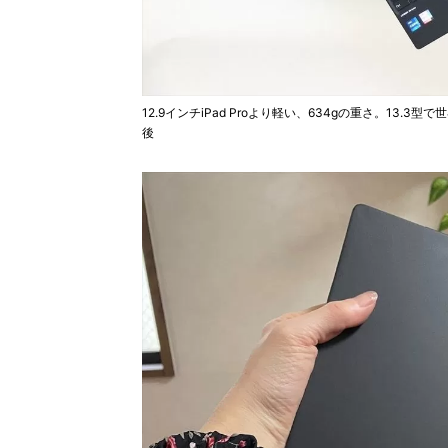
12.9インチiPad Proより軽い、634gの重さ。13.3型
後