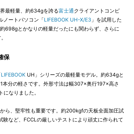
界最軽量、約634gを誇る
富士通
クライアントコンピ
イルノートパソコン「
LIFEBOOK UH-X/E3
」を試用した
約698gとかなりの軽量だったにも関わらず、さらに
す。
確保
「
LIFEBOOK
UH」シリーズの最軽量モデル。約634gと
1本分の軽さです。外形寸法は幅307×奥行197×高さ
クトになりました。
ら、堅牢性も重要です。約200kgfの天板全面加圧試
試験など、FCCLの厳しいテストにより頑丈に作られて