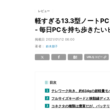
レビュー
軽すぎる13.3型ノートPC「
- 毎日PCを持ち歩きた
掲載日
2021/01/12 06:00
著者：
鈴木朋子
URLをコピー
目次
テレワーク向き、約634gの超軽量モ
1
フルサイズキーボードと狭額縁ディス
2
コネクタの種類は豊富だが、バッテリ
3