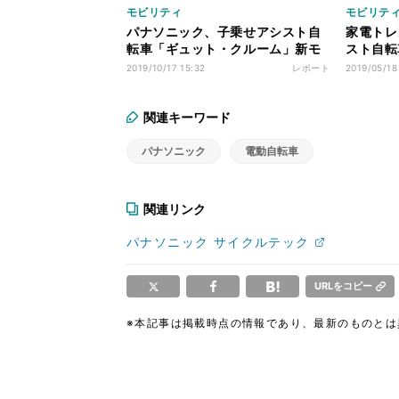
モビリティ
モビリテ
パナソニック、子乗せアシスト自
家電トレ
転車「ギュット・クルーム」新モ
スト自転
デル - 子供を守る工夫がぎっしり
び方と売
2019/10/17 15:32
レポート
2019/05/18
関連キーワード
パナソニック
電動自転車
関連リンク
パナソニック サイクルテック
URLをコピー
※本記事は掲載時点の情報であり、最新のものと