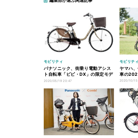
編集部が選ぶ関連記事
モビリティ
モビリテ
パナソニック、街乗り電動アシス
ヤマハ、
ト自転車「ビビ・DX」の限定モデ
車の20
ル
2020/10/15
2020/05/19 20:47