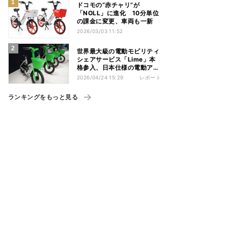
ドコモの“赤チャリ”が
「NOLL」に進化 10分単位
の課金に変更、車両も一新
2026/03/03 11:52
世界最大級の電動モビリティ
シェアサービス「Lime」本
格参入、日本仕様の電動アシ
スト自転車を投入
2026/04/24 15:29
レポート
ランキングをもっと見る