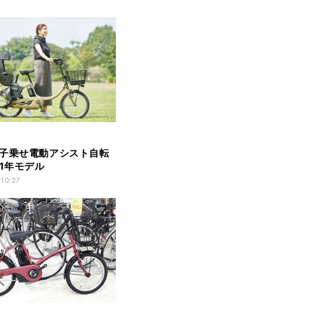
ィ
子乗せ電動アシスト自転
21年モデル
 10:27