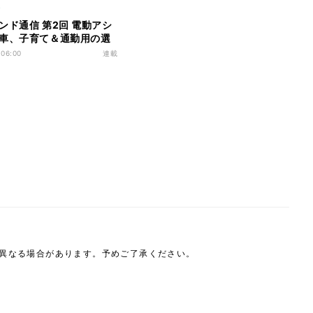
ィ
ンド通信 第2回 電動アシ
車、子育て＆通勤用の選
れ筋を聞く
 06:00
連載
は異なる場合があります。予めご了承ください。