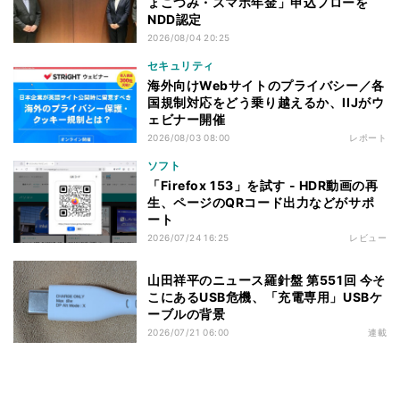
ょこつみ・スマホ年金」申込フローを
NDD認定
2026/08/04 20:25
セキュリティ
海外向けWebサイトのプライバシー／各
国規制対応をどう乗り越えるか、IIJがウ
ェビナー開催
2026/08/03 08:00
レポート
ソフト
「Firefox 153」を試す - HDR動画の再
生、ページのQRコード出力などがサポ
ート
2026/07/24 16:25
レビュー
山田祥平のニュース羅針盤 第551回 今そ
こにあるUSB危機、「充電専用」USBケ
ーブルの背景
2026/07/21 06:00
連載