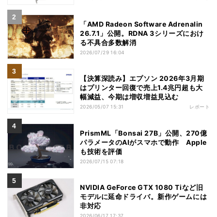
「AMD Radeon Software Adrenalin
26.7.1」公開。RDNA 3シリーズにおけ
る不具合多数解消
2026/07/29 16:04
【決算深読み】エプソン 2026年3月期
はプリンター回復で売上1.4兆円超も大
幅減益、今期は増収増益見込む
2026/05/07 15:31
レポート
PrismML「Bonsai 27B」公開、270億
パラメータのAIがスマホで動作 Apple
も技術を評価
2026/07/15 07:18
NVIDIA GeForce GTX 1080 Tiなど旧
モデルに延命ドライバ。新作ゲームには
非対応
2026/06/17 17:37