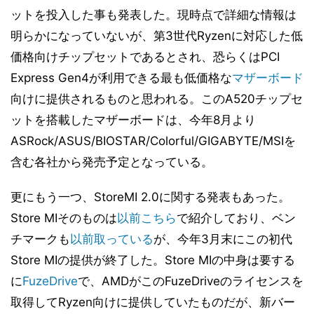
ットを投入した事も発表した。現時点で詳細な情報は
明らかになっていないが、第3世代Ryzenに対応した低
価格向けチップセットであるとされ、恐らくはPCI
Express Gen4が利用できる最も低価格な
マザーボード
向けに提供されるものと思われる。このA520チップセ
ットを搭載したマザーボードは、今年8月より
ASRock/ASUS/BIOSTAR/Colorful/GIGABYTE/MSIを
含む各社から発売予定となっている。
更にもう一つ、StoreMI 2.0に関する発表もあった。
Store MIそのものは
以前こちら
で紹介しており、ベン
チマークも
以前取っている
が、今年3月末にこの初代
Store MIの提供が終了した。Store MIの中身は要する
に
FuzeDrive
で、AMDがこのFuzeDriveのライセンスを
取得してRyzen向けに提供していたものだが、新バー