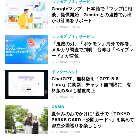
スマホアプリ / サービス
Googleマップ、日本語で「マップに相
談」提供開始 - Geminiとの連携でお出
かけ計画をサポート
2026/08/07 15:14
スマホアプリ / サービス
「鬼滅の刃」「ポケモン」海外で席巻、
メルカリ調査で判明 - 台湾は「ベイブレ
ード」が首位
2026/08/07 12:10
インターネット
ChatGPT、無料版を「GPT-5.6
Luna」に刷新、チャット無制限に 有
料版のSolも精度向上
2026/08/07 06:20
CASIO
夏休みのおでかけに! 親子で「TOKYO
PARKS CARD ~公園カード~」を集めて
都立公園巡りを楽しもう
2026/08/05 17:00
- PR -