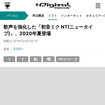
/ テクノロジ
パソコン
AI PC
周辺機器
ソフト
インターネット
セキュリティ
歌声を強化した「初音ミク NT(ニュータイ
プ)」、2020年夏登場
掲載日
2019/12/25 20:12
著者：
庄司亮一
URLをコピー