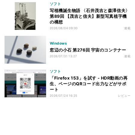
ソフト
写植機誕生物語 〈石井茂吉と森澤信夫〉
第89回 【茂吉と信夫】新型写真植字機
の構想
2026/08/04 09:00
連載
Windows
窓辺の小石 第276回 宇宙のコンテナー
2026/07/31 13:27
連載
ソフト
「Firefox 153」を試す - HDR動画の再
生、ページのQRコード出力などがサポ
ート
2026/07/24 16:25
レビュー