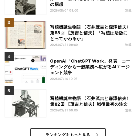
の構想
2026/08/04 09:00
連載
写植機誕生物語 〈石井茂吉と森澤信夫〉
第88回 【茂吉と信夫】「写植は活版に
とってかわるか」
2026/07/21 09:00
連載
OpenAI「ChatGPT Work」発表 コー
ディングから一般業務へ広がるAIエージ
ェント競争
2026/07/10 10:07
写植機誕生物語 〈石井茂吉と森澤信夫〉
第82回 【茂吉と信夫】戦後最初の注文
2026/03/31 09:00
連載
ランキングをもっと見る