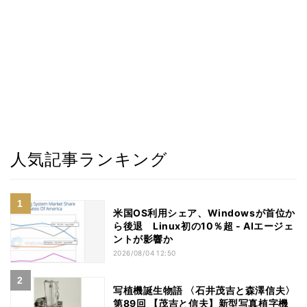
人気記事ランキング
米国OS利用シェア、Windowsが首位か
ら後退 Linux初の10％超 - AIエージェ
ントが影響か
2026/08/04 12:50
写植機誕生物語 〈石井茂吉と森澤信夫〉
第89回 【茂吉と信夫】新型写真植字機