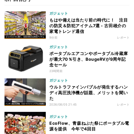
ガジェット
もはや備えは当たり前の時代に！ 注目
の防災＆防犯アイテム7選 - 古田雄介の
家電トレンド通信
9分前
レポート
ガジェット
ポータブルエアコンやポータブル冷蔵庫
が最大70％引き、BougeRVが9周年記
念セール
23時間前
ガジェット
ウルトラファインバブルが発生するハン
ディ高圧洗浄機が話題、メリットを聞い
た
2026/08/05 21:45
レポート
ガジェット
EcoFlow、青森ねぶた祭にポータブル電
源を提供 今年で4回目