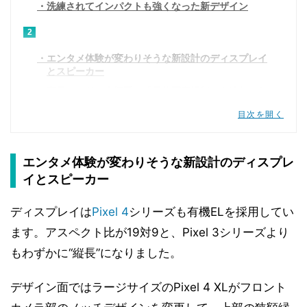
洗練されてインパクトも強くなった新デザイン
2
エンタメ体験が変わりそうな新設計のディスプレイ
とスピーカー
夜景モードの究極系。「天体写真機能」を追加した
カメラ
目次を開く
3
2020年に楽しみな「追加機能」。完全ワイヤレス
エンタメ体験が変わりそうな新設計のディスプレ
イヤホンも登場
イとスピーカー
完全ワイヤレスイヤホン「Pixel Buds」は2020年
待ち
ディスプレイは
Pixel 4
シリーズも有機ELを採用してい
ます。アスペクト比が19対9と、Pixel 3シリーズより
もわずかに“縦長”になりました。
デザイン面ではラージサイズのPixel 4 XLがフロント