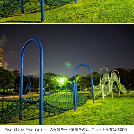
Pixel 3(上)とPixel 3a（下）の夜景モード撮影その2。こちらも画質はほぼ同