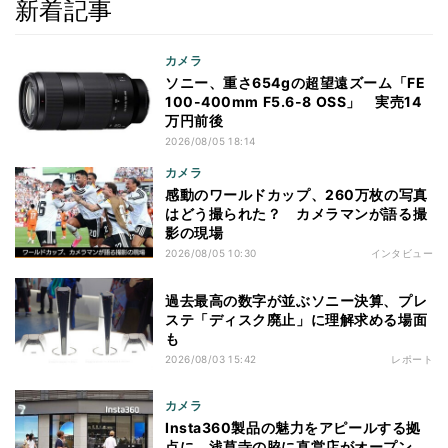
新着記事
カメラ
ソニー、重さ654gの超望遠ズーム「FE
100-400mm F5.6-8 OSS」 実売14
万円前後
2026/08/05 18:14
カメラ
感動のワールドカップ、260万枚の写真
はどう撮られた？ カメラマンが語る撮
影の現場
2026/08/05 10:30
インタビュー
過去最高の数字が並ぶソニー決算、プレ
ステ「ディスク廃止」に理解求める場面
も
2026/08/03 15:42
レポート
カメラ
Insta360製品の魅力をアピールする拠
点に、浅草寺の脇に直営店がオープン