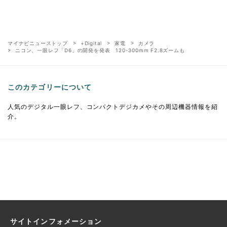
マイナビニューストップ
+Digital
家電
カメラ
ニコン、一眼レフ「D6」の開発を発表 120-300mm F2.8ズームも
このカテゴリーについて
人気のデジタル一眼レフ、コンパクトデジカメやその周辺機器情報を紹
介。
サイトインフォメーション