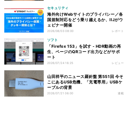
セキュリティ
海外向けWebサイトのプライバシー／各
国規制対応をどう乗り越えるか、IIJがウ
ェビナー開催
2026/08/03 08:00
レポート
ソフト
「Firefox 153」を試す - HDR動画の再
生、ページのQRコード出力などがサポ
ート
2026/07/24 16:25
レビュー
山田祥平のニュース羅針盤 第551回 今そ
こにあるUSB危機、「充電専用」USBケ
ーブルの背景
2026/07/21 06:00
連載