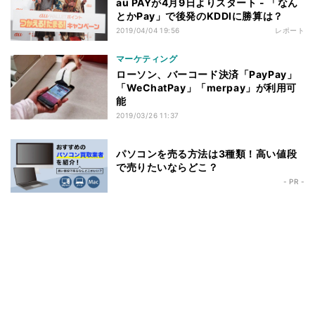
au PAYが4月9日よりスタート - 「なん
とかPay」で後発のKDDIに勝算は？
2019/04/04 19:56
レポート
マーケティング
ローソン、バーコード決済「PayPay」
「WeChatPay」「merpay」が利用可
能
2019/03/26 11:37
パソコンを売る方法は3種類！高い値段
で売りたいならどこ？
- PR -