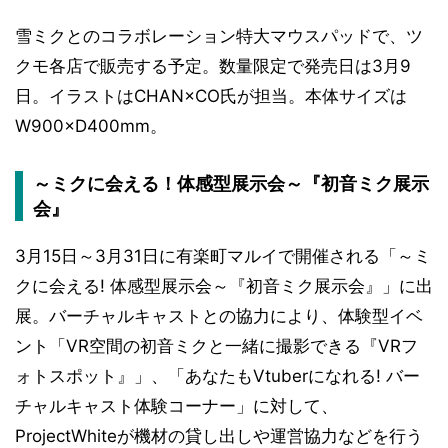
雪ミクとのコラボレーション特大マウスパッドで、ツ
クモ各店で販売する予定。数量限定で発売日は3月9
日。イラストはCHAN×CO氏が担当。本体サイズは
W900×D400mm。
～ミクに会える！体感型展示会～『初音ミク展示
会』
3月15日～3月31日に有楽町マルイで開催される「～ミ
クに会える! 体感型展示会～『初音ミク展示会』」に出
展。バーチャルキャストとの協力により、体験型イベ
ント「VR空間の初音ミクと一緒に撮影できる『VRフ
ォトスポット』」、「あなたもVtuberになれる! バー
チャルキャスト体験コーナー」に対して、
ProjectWhiteが機材の貸し出しや運営協力などを行う