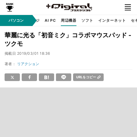
C
自作 / テクノロジ
パソコン
AI PC
周辺機器
ソフト
インターネット
セ
華麗に光る「初音ミク」コラボマウスパッド -
ツクモ
掲載日
2019/03/01 18:36
著者：
リアクション
URLをコピー