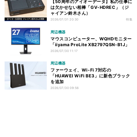
【50周年のアイオーデータ】私の仕事に
は欠かせない相棒「GV-HDREC」（ジ
ャイアン鈴木さん）
2026/07/31 20:30
特集
周辺機器
マウスコンピューター、WQHDモニター
「iiyama ProLite XB2797QSN-B1J」
2026/07/30 11:17
周辺機器
ファーウェイ、Wi-Fi 7対応の
「HUAWEI WiFi BE3」に新色ブラック
を追加
2026/07/30 09:56