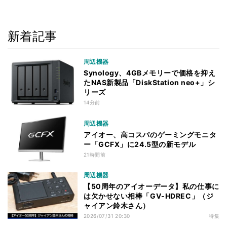
新着記事
周辺機器
Synology、4GBメモリーで価格を抑え
たNAS新製品「DiskStation neo+」シ
リーズ
14分前
周辺機器
アイオー、高コスパのゲーミングモニタ
ー「GCFX」に24.5型の新モデル
21時間前
周辺機器
【50周年のアイオーデータ】私の仕事に
は欠かせない相棒「GV-HDREC」（ジ
ャイアン鈴木さん）
2026/07/31 20:30
特集