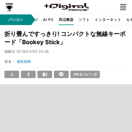
C
自作 / テクノロジ
パソコン
AI PC
周辺機器
ソフト
インターネット
セ
折り畳んですっきり! コンパクトな無線キーボ
ード「Bookey Stick」
掲載日
2018/03/05 20:58
著者：
瀬尾俊輔
URLをコピー